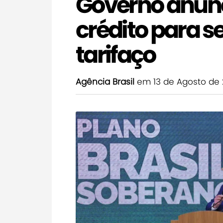
Governo anunc
crédito para s
tarifaço
Agência Brasil
em 13 de Agosto de