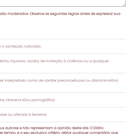
 são moderados. Observe as seguintes regras antes de expressar sua
 o conteúdo noticiado.
rio, injurioso, racista, de incitação à violência ou a qualquer
 interpretado como de caráter preconceituoso ou discriminatório
a, obscena e/ou pornográfica.
es ou ofensas à terceiros
s autores e não representam a opinião deste site. O Diário
r tempo, e a seu exclusivo critério, retirar qualquer comentário que