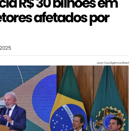
ia R$ 30 bilhões em
etores afetados por
 2025
José Cruz/Agência Brasil