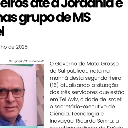
eiros até a Jordânia é
as grupo de MS
l
nho de 2025
Divulgação/Governo de MS
O Governo de Mato Grosso
do Sul publicou nota na
manhã desta segunda-feira
(16) atualizando a situação
dos três servidores que estão
em Tel Aviv, cidade de Israel:
o secretário-executivo de
Ciência, Tecnologia e
Inovação, Ricardo Senna; a
secretária-adjunta de Saúde,