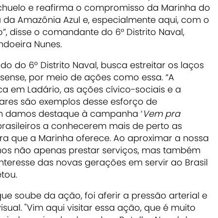
achuelo e reafirma o compromisso da Marinha do
a da Amazônia Azul e, especialmente aqui, com o
, disse o comandante do 6° Distrito Naval,
ndoeira Nunes.
 do 6º Distrito Naval, busca estreitar os laços
ense, por meio de ações como essa. “A
 em Ladário, as ações cívico-sociais e a
ares são exemplos desse esforço de
m damos destaque à campanha ‘
Vem pra
 brasileiros a conhecerem mais de perto as
ira que a Marinha oferece. Ao aproximar a nossa
amos não apenas prestar serviços, mas também
interesse das novas gerações em servir ao Brasil
tou.
e soube da ação, foi aferir a pressão arterial e
sual. "
Vim aqui visitar essa ação, que é muito