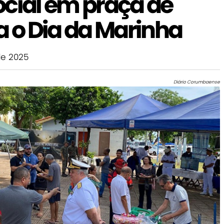
ocial em praça de
a o Dia da Marinha
e 2025
Diário Corumbaense