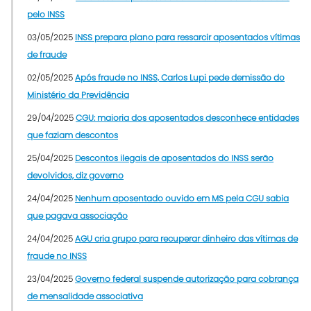
pelo INSS
03/05/2025
INSS prepara plano para ressarcir aposentados vítimas
de fraude
02/05/2025
Após fraude no INSS, Carlos Lupi pede demissão do
Ministério da Previdência
29/04/2025
CGU: maioria dos aposentados desconhece entidades
que faziam descontos
25/04/2025
Descontos ilegais de aposentados do INSS serão
devolvidos, diz governo
24/04/2025
Nenhum aposentado ouvido em MS pela CGU sabia
que pagava associação
24/04/2025
AGU cria grupo para recuperar dinheiro das vítimas de
fraude no INSS
23/04/2025
Governo federal suspende autorização para cobrança
de mensalidade associativa