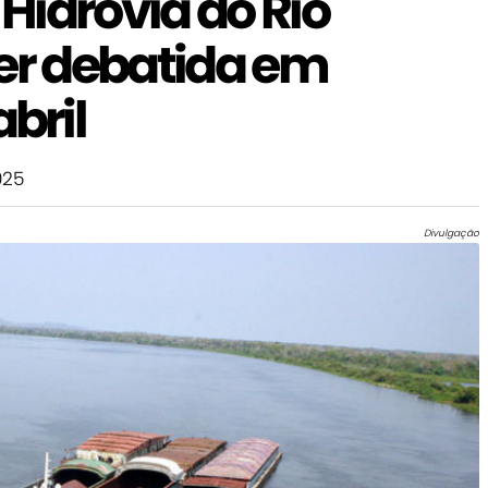
Hidrovia do Rio
ser debatida em
bril
025
Divulgação