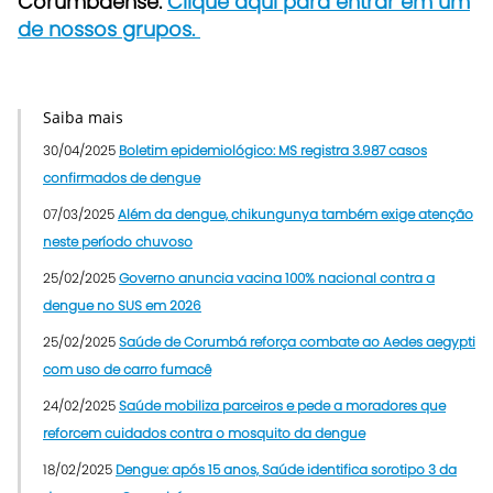
Corumbaense.
Clique aqui para entrar em um
de nossos grupos.
Saiba mais
30/04/2025
Boletim epidemiológico: MS registra 3.987 casos
confirmados de dengue
07/03/2025
Além da dengue, chikungunya também exige atenção
neste período chuvoso
25/02/2025
Governo anuncia vacina 100% nacional contra a
dengue no SUS em 2026
25/02/2025
Saúde de Corumbá reforça combate ao Aedes aegypti
com uso de carro fumacê
24/02/2025
Saúde mobiliza parceiros e pede a moradores que
reforcem cuidados contra o mosquito da dengue
18/02/2025
Dengue: após 15 anos, Saúde identifica sorotipo 3 da