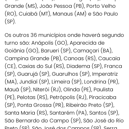
Grande (MS), João Pessoa (PB), Porto Velho
(RO), Cuiabá (MT), Manaus (AM) e São Paulo
(SP).
Os outros 36 municípios onde haverá segundo
turno são: Anápolis (GO), Aparecida de
Goiânia (GO), Barueri (SP), Camaçari (BA),
Campina Grande (PB), Canoas (RS), Caucaia
(CE), Caxias do Sul (RS), Diadema (SP), Franca
(SP), Guarujá (SP), Guarulhos (SP), Imperatriz
(MA), Jundiaí (SP), Limeira (SP), Londrina (PR),
Mauá (SP), Niterói (RJ), Olinda (PE), Paulista
(PE), Pelotas (RS), Petrópolis (RJ), Piracicaba
(SP), Ponta Grossa (PR), Ribeirão Preto (SP),
Santa Maria (RS), Santarém (PA), Santos (SP),
São Bernardo do Campo (SP), São José do Rio
Preto (SP), São José dos Campos (SP), Serra