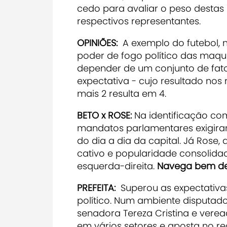
cedo para avaliar o peso desta
respectivos representantes.
OPINIÕES:
A exemplo do futebol, n
poder de fogo político das maqui
depender de um conjunto de fat
expectativa - cujo resultado nos
mais 2 resulta em 4.
BETO x ROSE:
Na identificação co
mandatos parlamentares exigiram
do dia a dia da capital. Já Rose,
cativo e popularidade consolidad
esquerda-direita.
Navega bem des
PREFEITA:
Superou as expectativas
político. Num ambiente disputado
senadora Tereza Cristina e vere
em vários setores e aposta no r