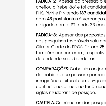
FADIGA-2:
Apesar da pressão o 
chefiou a ‘rebelião’ e foi candid
PHS, PMN e PIN tendo
137 candida
com
43 postulantes
à vereança e
coligado com o PT tendo 33 cand
FADIGA-3:
Apesar das propostas t
nas pesquisas favoráveis saiu c
Gilmar Olarte do PROS. Foram
28
também concorreram, respectivam
defendendo suas bandeiras.
COMPARAÇÕES:
Cabe sim ao jorna
descabidas que possam parecer.
imaginário eleitoral campo-gran
continuísmo, o mesmo fenômeno
siglas mudaram de posição.
CAUTELA:
Os números das pesqui