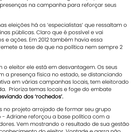
s presenças na campanha para reforçar seus
as eleições há os ‘especialistas’ que ressaltam o
nas públicas. Claro que é possível e vai
os e ações. Em 2012 também havia essa
 remete a tese de que na política nem sempre 2
m o eleitor ele está em desvantagem. Os seus
 a presença física no estado, se distanciando
 ativa em várias campanhas locais, tem eleitorado
a. Prioriza temas locais e foge do embate
viando dos ‘rochedos’.
 no projeto arrojado de formar seu grupo
 - Adriane reforçou a base política com a
adores. Vem mostrando o resultado de sua gestão
econhecimento do eleitor. Vontade e garra não