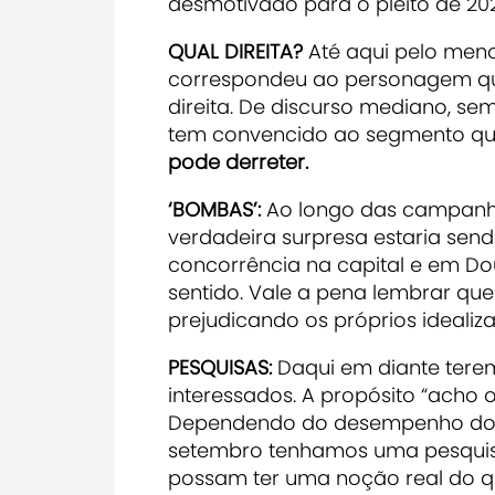
desmotivado para o pleito de 20
QUAL DIREITA?
Até aqui pelo meno
correspondeu ao personagem que 
direita. De discurso mediano, se
tem convencido ao segmento qu
pode derreter.
‘BOMBAS’:
Ao longo das campanh
verdadeira surpresa estaria sen
concorrência na capital e em Dou
sentido. Vale a pena lembrar que
prejudicando os próprios idealiz
PESQUISAS:
Daqui em diante tere
interessados. A propósito “acho 
Dependendo do desempenho dos 
setembro tenhamos uma pesquisa
possam ter uma noção real do 