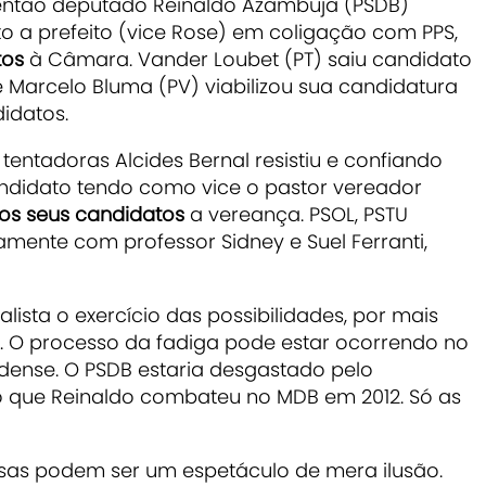
então deputado Reinaldo Azambuja (PSDB)
ato a prefeito (vice Rose) em coligação com PPS,
tos
à Câmara. Vander Loubet (PT) saiu candidato
 Marcelo Bluma (PV) viabilizou sua candidatura
idatos.
entadoras Alcides Bernal resistiu e confiando
andidato tendo como vice o pastor vereador
 os seus candidatos
a vereança. PSOL, PSTU
ente com professor Sidney e Suel Ferranti,
lista o exercício das possibilidades, por mais
 O processo da fadiga pode estar ocorrendo no
dense. O PSDB estaria desgastado pelo
 que Reinaldo combateu no MDB em 2012. Só as
sas podem ser um espetáculo de mera ilusão.