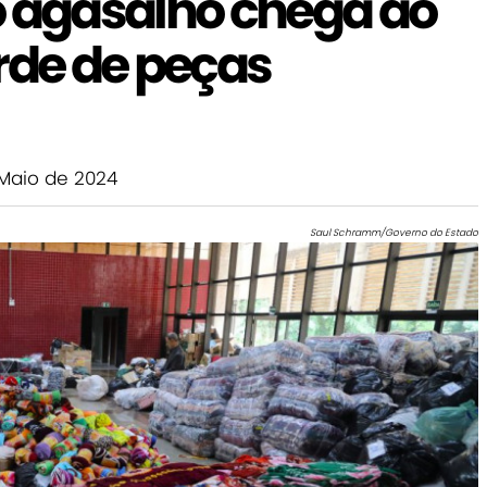
agasalho chega ao
rde de peças
Maio de 2024
Saul Schramm/Governo do Estado