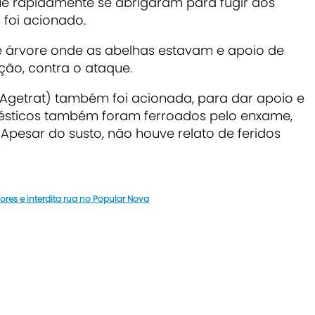
e rapidamente se abrigaram para fugir dos
foi acionado.
e árvore onde as abelhas estavam e apoio de
ão, contra o ataque.
(Agetrat) também foi acionada, para dar apoio e
omésticos também foram ferroados pelo enxame,
 A
pesar do susto, não houve relato de feridos
res e interdita rua no Popular Nova