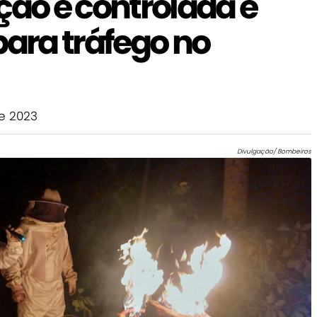
ção é controlada e
para tráfego no
e 2023
Divulgação/ Bombeiros