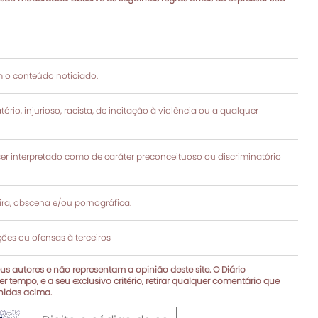
 o conteúdo noticiado.
rio, injurioso, racista, de incitação à violência ou a qualquer
 interpretado como de caráter preconceituoso ou discriminatório
a, obscena e/ou pornográfica.
es ou ofensas à terceiros
s autores e não representam a opinião deste site. O Diário
r tempo, e a seu exclusivo critério, retirar qualquer comentário que
inidas acima.