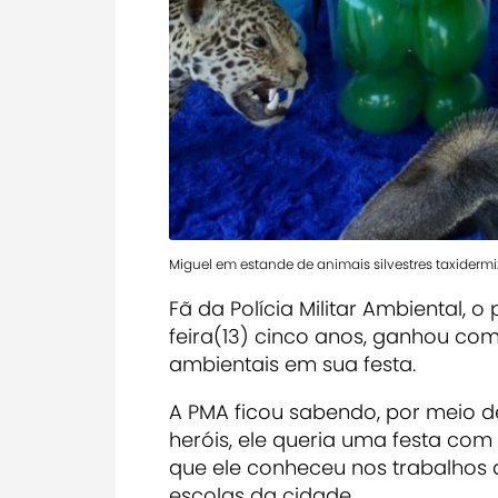
Miguel em estande de animais silvestres taxiderm
Fã
da
Polícia Militar Ambiental
,
o 
feira(13) cinco anos
,
ganhou como 
ambientais em sua festa.
A
PMA ficou sabendo, por meio de
heróis, ele queria uma festa com a
que ele conheceu nos trabalhos
escolas da cidade.