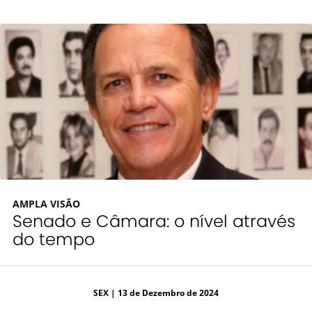
AMPLA VISÃO
Senado e Câmara: o nível através
do tempo
SEX
| 13 de Dezembro de 2024