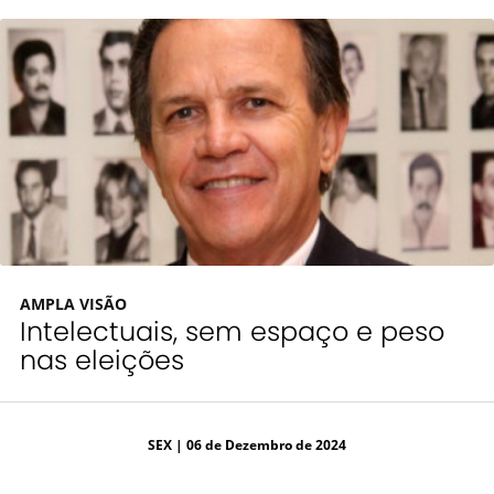
AMPLA VISÃO
Intelectuais, sem espaço e peso
nas eleições
SEX
| 06 de Dezembro de 2024