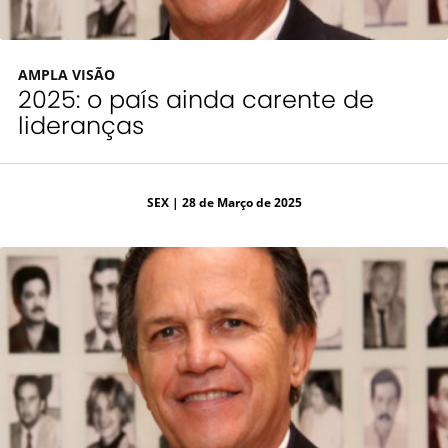
AMPLA VISÃO
2025: o país ainda carente de
lideranças
SEX
| 28 de Março de 2025