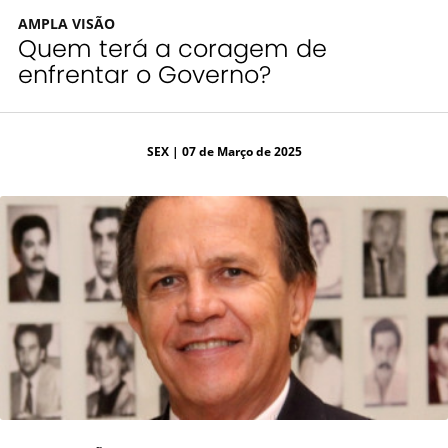
AMPLA VISÃO
Quem terá a coragem de
enfrentar o Governo?
SEX
| 07 de Março de 2025