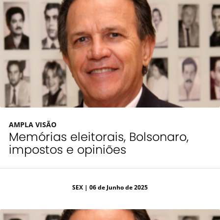
AMPLA VISÃO
Memórias eleitorais, Bolsonaro,
impostos e opiniões
SEX
| 06 de Junho de 2025