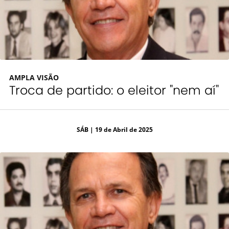
AMPLA VISÃO
Troca de partido: o eleitor "nem aí"
SÁB
| 19 de Abril de 2025