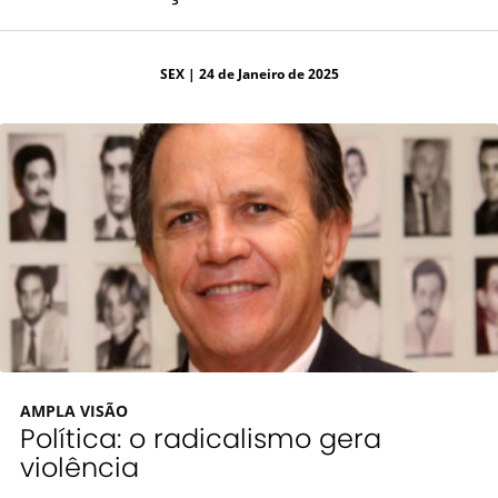
SEX
| 24 de Janeiro de 2025
AMPLA VISÃO
Política: o radicalismo gera
violência