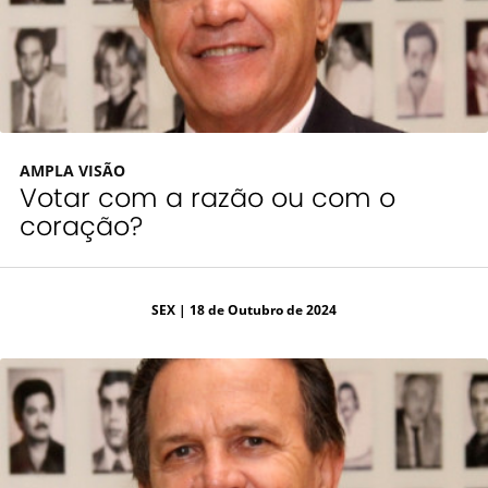
AMPLA VISÃO
Votar com a razão ou com o
coração?
SEX
| 18 de Outubro de 2024