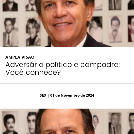
AMPLA VISÃO
Adversário político e compadre:
Você conhece?
SEX
| 01 de Novembro de 2024