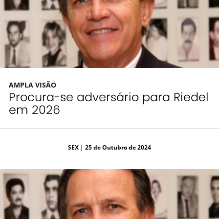
AMPLA VISÃO
Procura-se adversário para Riedel
em 2026
SEX
| 25 de Outubro de 2024