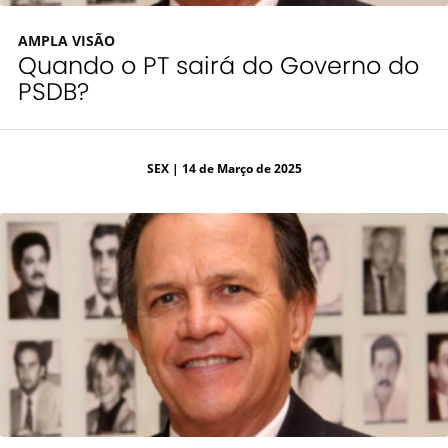
AMPLA VISÃO
Quando o PT sairá do Governo do
PSDB?
SEX
| 14 de Março de 2025